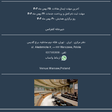
آخرین مهلت ارسال مقالات:
25
بهمن ماه
1404
مهلت ثبت نام کامل و پرداخت خدمات:
27
بهمن ماه
1404
روز برگزاری همایش:
30
بهمن ماه
1404
دبیرخانه کنفرانس
دفتر مرکزی : ایران : تهران، فلکه دوم صادقیه، برج گلدیس
ul. Akademicka 12, 00-666 Warszawa, Polska
تلفن :
02171053038
ارتباط واتساپ
Venue:Warsaw,Poland